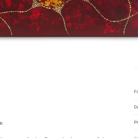
Fo
Da
Pr
e.