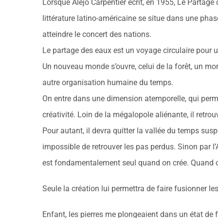
Lorsque Alejo Carpentier écrit, en 1955, Le Partage
littérature latino-américaine se situe dans une phase 
atteindre le concert des nations.
Le partage des eaux est un voyage circulaire pour u
Un nouveau monde s’ouvre, celui de la forêt, un mond
autre organisation humaine du temps.
On entre dans une dimension atemporelle, qui perm
créativité. Loin de la mégalopole aliénante, il retrouv
Pour autant, il devra quitter la vallée du temps suspen
impossible de retrouver les pas perdus. Sinon par l’
est fondamentalement seul quand on crée. Quand on 
Seule la création lui permettra de faire fusionner les 
Enfant, les pierres me plongeaient dans un état de fa