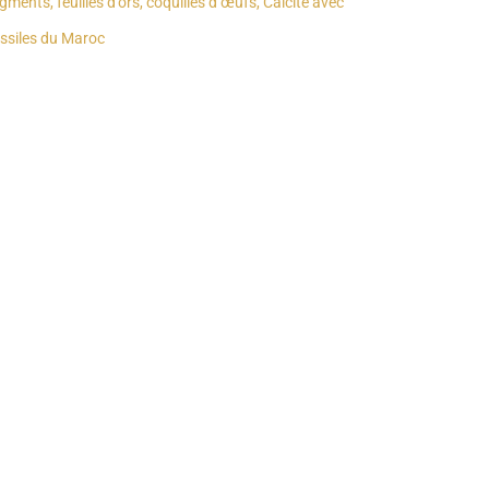
gments, feuilles d’ors, coquilles d’œufs, Calcite avec
ssiles du Maroc