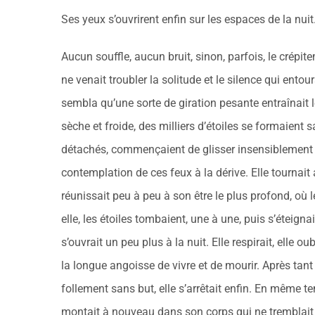
Ses yeux s’ouvrirent enfin sur les espaces de la nuit
Aucun souffle, aucun bruit, sinon, parfois, le crépite
ne venait troubler la solitude et le silence qui entour
sembla qu’une sorte de giration pesante entraînait l
sèche et froide, des milliers d’étoiles se formaient s
détachés, commençaient de glisser insensiblement ve
contemplation de ces feux à la dérive. Elle tourna
réunissait peu à peu à son être le plus profond, où 
elle, les étoiles tombaient, une à une, puis s’éteign
s’ouvrait un peu plus à la nuit. Elle respirait, elle ou
la longue angoisse de vivre et de mourir. Après tant
follement sans but, elle s’arrêtait enfin. En même tem
montait à nouveau dans son corps qui ne tremblait p