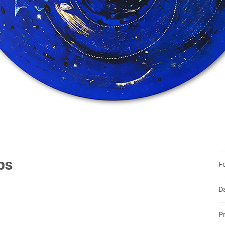
ps
Fo
Da
Pr