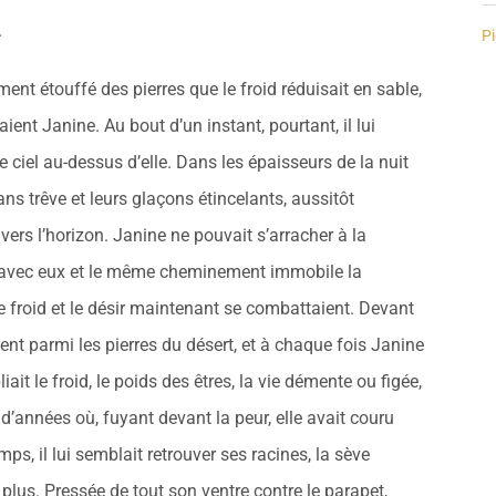
.
Pi
ment étouffé des pierres que le froid réduisait en sable,
aient Janine. Au bout d’un instant, pourtant, il lui
e ciel au-dessus d’elle. Dans les épaisseurs de la nuit
ans trêve et leurs glaçons étincelants, aussitôt
rs l’horizon. Janine ne pouvait s’arracher à la
it avec eux et le même cheminement immobile la
le froid et le désir maintenant se combattaient. Devant
aient parmi les pierres du désert, et à chaque fois Janine
bliait le froid, le poids des êtres, la vie démente ou figée,
 d’années où, fuyant devant la peur, elle avait couru
ps, il lui semblait retrouver ses racines, la sève
lus. Pressée de tout son ventre contre le parapet,